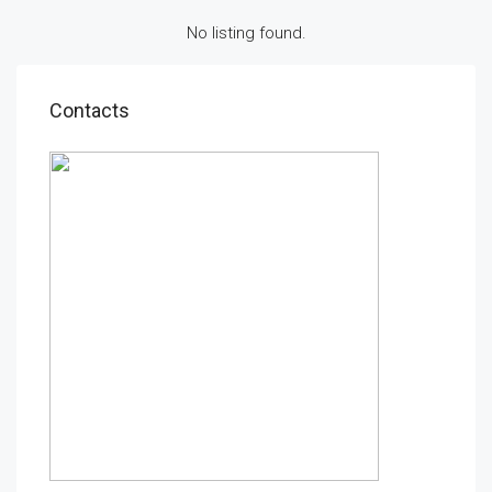
No listing found.
Contacts