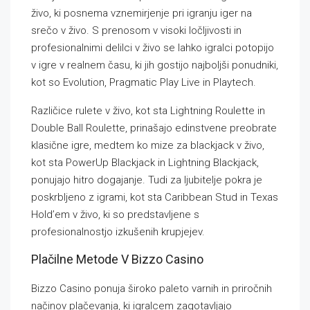
živo, ki posnema vznemirjenje pri igranju iger na
srečo v živo. S prenosom v visoki ločljivosti in
profesionalnimi delilci v živo se lahko igralci potopijo
v igre v realnem času, ki jih gostijo najboljši ponudniki,
kot so Evolution, Pragmatic Play Live in Playtech.
Različice rulete v živo, kot sta Lightning Roulette in
Double Ball Roulette, prinašajo edinstvene preobrate
klasične igre, medtem ko mize za blackjack v živo,
kot sta PowerUp Blackjack in Lightning Blackjack,
ponujajo hitro dogajanje. Tudi za ljubitelje pokra je
poskrbljeno z igrami, kot sta Caribbean Stud in Texas
Hold’em v živo, ki so predstavljene s
profesionalnostjo izkušenih krupjejev.
Plačilne Metode V Bizzo Casino
Bizzo Casino ponuja široko paleto varnih in priročnih
načinov plačevanja, ki igralcem zagotavljajo