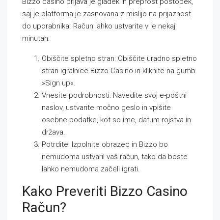
Bizzo casino prijava je gladek in preprost postopek,
saj je platforma je zasnovana z mislijo na prijaznost
do uporabnika. Račun lahko ustvarite v le nekaj
minutah:
Obiščite spletno stran: Obiščite uradno spletno
stran igralnice Bizzo Casino in kliknite na gumb
»Sign up«.
Vnesite podrobnosti: Navedite svoj e-poštni
naslov, ustvarite močno geslo in vpišite
osebne podatke, kot so ime, datum rojstva in
država.
Potrdite: Izpolnite obrazec in Bizzo bo
nemudoma ustvaril vaš račun, tako da boste
lahko nemudoma začeli igrati.
Kako Preveriti Bizzo Casino
Račun?