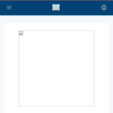
bayan çanta