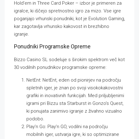
Hold’em in Three Card Poker – izbor je primeren za
igralce, ki iščejo spretnostno igro za mizo. Vse igre
poganjajo vrhunski ponudniki, kot je Evolution Gaming,
kar zagotavlja vrhunsko kakovost in brezhibno
igranje.
Ponudniki Programske Opreme
Bizzo Casino SL sodeluje s širokim spektrom več kot
30 vodilnih ponudnikov programske opreme:
NetEnt: NetEnt, eden od pionirjev na področju
spletnih iger, je znan po svoji visokokakovostni
grafiki in inovativnih funkcijah. Med priljubljenimi
igrami pri Bizzu sta Starburst in Gonzo’s Quest,
ki ponujata zanimivo igranje z živahno vizualno
podobo.
Play’n Go: Play’n GO, vodilni na področju
mobilnih iger, ustvarja igre, ki so optimizirane