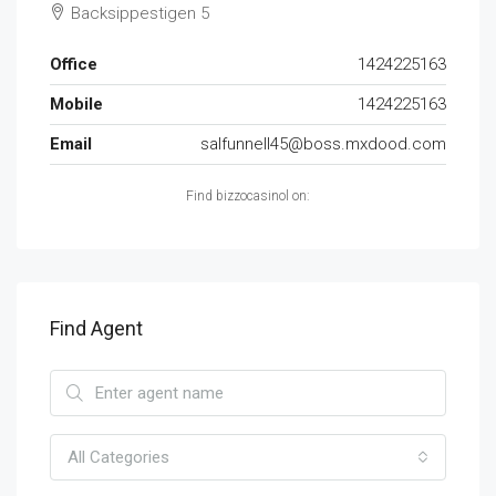
Backsippestigen 5
Office
1424225163
Mobile
1424225163
Email
salfunnell45@boss.mxdood.com
Find bizzocasinol on:
Find Agent
All Categories