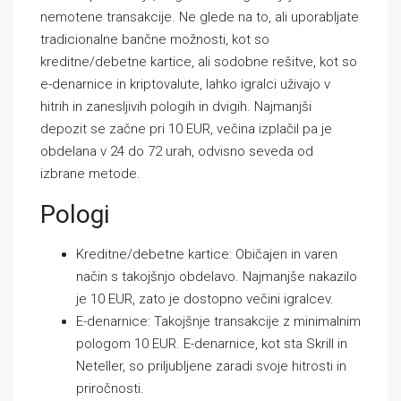
nemotene transakcije. Ne glede na to, ali uporabljate
tradicionalne bančne možnosti, kot so
kreditne/debetne kartice, ali sodobne rešitve, kot so
e-denarnice in kriptovalute, lahko igralci uživajo v
hitrih in zanesljivih pologih in dvigih. Najmanjši
depozit se začne pri 10 EUR, večina izplačil pa je
obdelana v 24 do 72 urah, odvisno seveda od
izbrane metode.
Pologi
Kreditne/debetne kartice: Običajen in varen
način s takojšnjo obdelavo. Najmanjše nakazilo
je 10 EUR, zato je dostopno večini igralcev.
E-denarnice: Takojšnje transakcije z minimalnim
pologom 10 EUR. E-denarnice, kot sta Skrill in
Neteller, so priljubljene zaradi svoje hitrosti in
priročnosti.