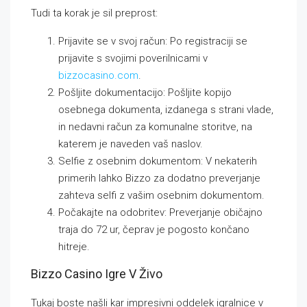
Tudi ta korak je sil preprost:
Prijavite se v svoj račun: Po registraciji se
prijavite s svojimi poverilnicami v
bizzocasino.com
.
Pošljite dokumentacijo: Pošljite kopijo
osebnega dokumenta, izdanega s strani vlade,
in nedavni račun za komunalne storitve, na
katerem je naveden vaš naslov.
Selfie z osebnim dokumentom: V nekaterih
primerih lahko Bizzo za dodatno preverjanje
zahteva selfi z vašim osebnim dokumentom.
Počakajte na odobritev: Preverjanje običajno
traja do 72 ur, čeprav je pogosto končano
hitreje.
Bizzo Casino Igre V Živo
Tukaj boste našli kar impresivni oddelek igralnice v