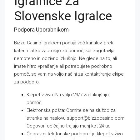
Igralnice Za
Slovenske Igralce
Podpora Uporabnikom
Bizzo Casino igralcem ponuja več kanalov, prek
katerih lahko zaprosijo za pomoč, kar zagotavlja
nemoteno in odzivno izkušnjo. Ne glede na to, ali
imate hitro vprašanje ali potrebujete podrobno
pomoč, so vam na voljo načini za kontaktiranje ekipe
za podporo:
Klepet v živo: Na voljo 24/7 za takojšnjo
pomoč.
Elektronska pošta: Obrnite se na službo za
stranke na naslovu support@bizzocasino.com.
Odgovori običajno trajajo manj kot 24 ur.
Čeprav ni telefonske podpore, je klepet v živo