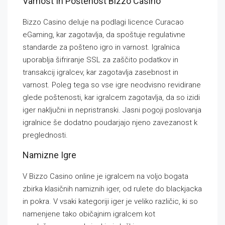
Varnost In Poštenost Bizzo Casino
Bizzo Casino deluje na podlagi licence Curacao
eGaming, kar zagotavlja, da spoštuje regulativne
standarde za pošteno igro in varnost. Igralnica
uporablja šifriranje SSL za zaščito podatkov in
transakcij igralcev, kar zagotavlja zasebnost in
varnost. Poleg tega so vse igre neodvisno revidirane
glede poštenosti, kar igralcem zagotavlja, da so izidi
iger naključni in nepristranski. Jasni pogoji poslovanja
igralnice še dodatno poudarjajo njeno zavezanost k
preglednosti.
Namizne Igre
V Bizzo Casino online je igralcem na voljo bogata
zbirka klasičnih namiznih iger, od rulete do blackjacka
in pokra. V vsaki kategoriji iger je veliko različic, ki so
namenjene tako običajnim igralcem kot