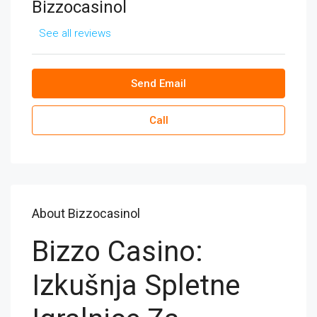
Bizzocasinol
See all reviews
Send Email
Call
About Bizzocasinol
Bizzo Casino:
Izkušnja Spletne