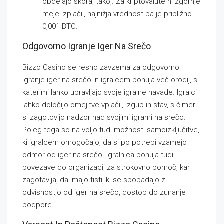
obdelajo skoraj takoj. Za kriptovalute ni zgornje
meje izplačil, najnižja vrednost pa je približno
0,001 BTC.
Odgovorno Igranje Iger Na Srečo
Bizzo Casino se resno zavzema za odgovorno
igranje iger na srečo in igralcem ponuja več orodij, s
katerimi lahko upravljajo svoje igralne navade. Igralci
lahko določijo omejitve vplačil, izgub in stav, s čimer
si zagotovijo nadzor nad svojimi igrami na srečo.
Poleg tega so na voljo tudi možnosti samoizključitve,
ki igralcem omogočajo, da si po potrebi vzamejo
odmor od iger na srečo. Igralnica ponuja tudi
povezave do organizacij za strokovno pomoč, kar
zagotavlja, da imajo tisti, ki se spopadajo z
odvisnostjo od iger na srečo, dostop do zunanje
podpore.